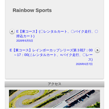
ル
カ
Rainbow Sports
ー
ト、
×
バ
イ
E【東コース】(〇レンタルカート、〇バイク走行、〇
ク
持込カート)
走
2026年6月5日
行、
〇
E【東コース】レインボーカップシリーズ第３戦7：00
持
～17：00(△レンタルカート、×バイク走行、〇レー
込
ス)
カ
2026年6月7日
ー
ト)
アクセス