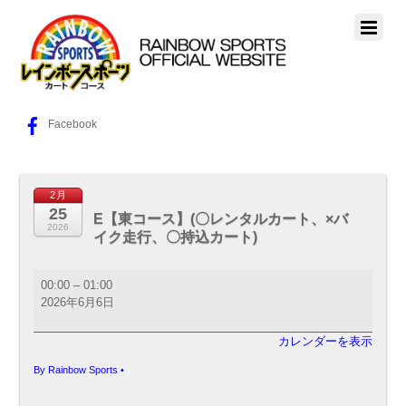
Facebook
2月
25
E【東コース】(〇レンタルカート、×バ
2026
イク走行、〇持込カート)
E【東
00:00
–
01:00
コ
2026年6月6日
ー
ス】
カレンダーを表示
(〇
レ
By
Rainbow Sports
•
ン
タ