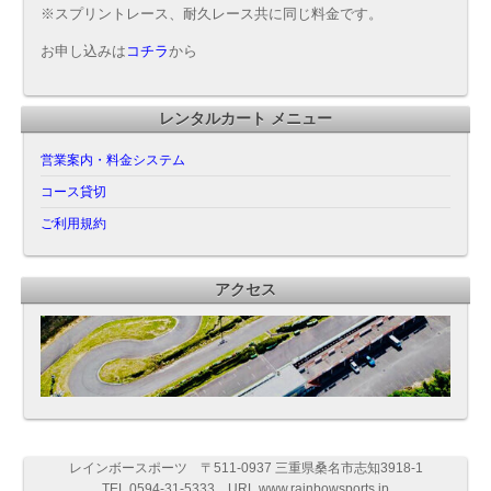
※スプリントレース、耐久レース共に同じ料金です。
お申し込みは
コチラ
から
レンタルカート メニュー
営業案内・料金システム
コース貸切
ご利用規約
アクセス
レインボースポーツ 〒511-0937 三重県桑名市志知3918-1
TEL 0594-31-5333 URL www.rainbowsports.jp