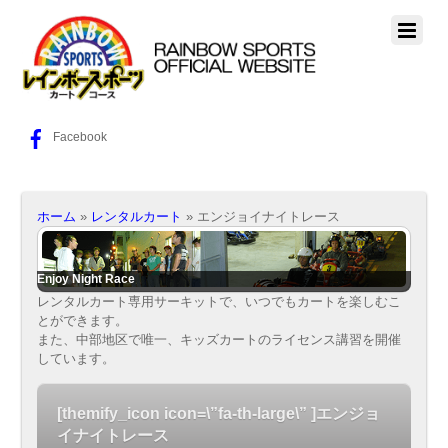
Facebook
ホーム
»
レンタルカート
»
エンジョイナイトレース
Enjoy Night Race
レンタルカート専用サーキットで、いつでもカートを楽しむこ
とができます。
また、中部地区で唯一、キッズカートのライセンス講習を開催
しています。
[themify_icon icon=\”fa-th-large\” ]
エンジョ
イナイトレース