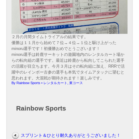
２月の月間タイムトライアルの結果です。
優勝は１１月から始めて７位→４位→１位と駆け上がった
minoru選手です！初優勝おめでとうございます！
minoru選手は鈴鹿サーキットの遊園地内のレンタルカート場か
らの転向組の選手です。最近は鈴鹿から転向してこられた選手
の活躍が目立ちます。今月３月はその転向組に加え、RRRで活
躍中のレインボー古参の選手も本気でタイムアタックに望むと
思われます。大混戦が期待されます！楽しみです。
By
Rainbow Sports
•
レンタルカート
,
東コース
Rainbow Sports
スプリント＆ひとり耐久ありがとうございました！