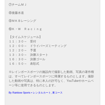
⑦チームＭＪ
⑧後藤水道
⑨ＭＫＢレーシング
⑩Ｋ・Ｗ Ｒａｃｉｎｇ
【タイムスケジュール】
１１：３０～ 受付
１２：００～ ドライバーズミーティング
１２：２０～ 予選
１３：３０～ 決勝スタート
１６：３０～ 決勝ゴール
１６：５０～ 表彰式
※レインボースポーツの施設内で撮影した動画、写真の著作権
は、すべてレインボースポーツに帰属するものとします。撮影
した動画や写真は、特に本人の許可なく、YouTubeやホームペ
ージ等に使用できるものとします。
By
Rainbow Sports
•
レンタルカート
,
東コース