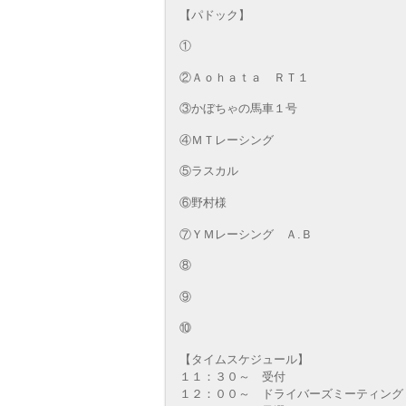
【パドック】
①
②Ａｏｈａｔａ ＲＴ１
③かぼちゃの馬車１号
④ＭＴレーシング
⑤ラスカル
⑥野村様
⑦ＹＭレーシング Ａ.Ｂ
⑧
⑨
⑩
【タイムスケジュール】
１１：３０～ 受付
１２：００～ ドライバーズミーティング