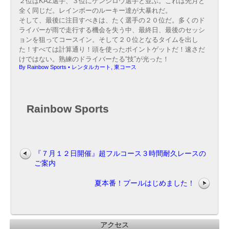
２位はKAZ選手、３位にケンシロウ選手と並ぶ。これは先月と
全く同じだ。レインボーのルーキー達が大暴れだ。
そして、最後に注目すべきは、たく選手の２０位だ。多くのド
ライバーが雨で走行する機会を失う中、最終日、最後のセッシ
ョンを狙ってコースイン。そして２０位となるタイムを出し
た！すべては計算通り！頭を使ったポイントゲットだ！速さだ
けではない。熟練のドライバーたる“技”が光った！
By
Rainbow Sports
•
レンタルカート
,
東コース
Rainbow Sports
『７月１２日開催』超フルコース３時間耐久レースの
ご案内
夏本番！プールはじめました！
アクセス