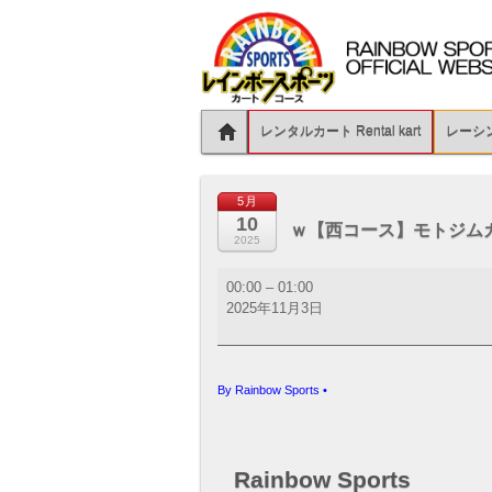
レンタルカート Rental kart
レーシング
5月
10
ｗ【西コース】モトジム
2025
ｗ
00:00
–
01:00
【西
2025年11月3日
コ
ー
ス】
モ
By
Rainbow Sports
•
ト
ジ
ム
カ
Rainbow Sports
ー