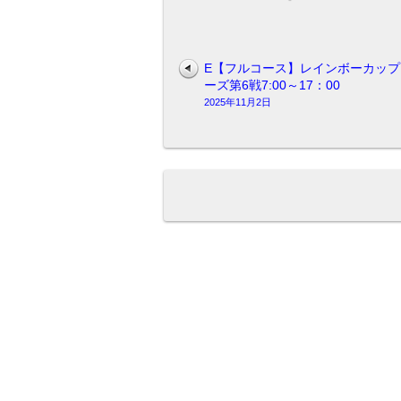
ナ
専
用
走
E【フルコース】レインボーカップ
行
ーズ第6戦7:00～17：00
日
2025年11月2日