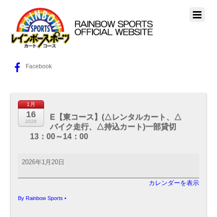
Facebook
1月
16
E【東コース】(△レンタルカート、△
2026
バイク走行、△持込カート)一部貸切
13：00～14：00
E【東
2026年1月20日
コ
ー
カレンダーを表示
ス】
(△
By
Rainbow Sports
•
レ
ン