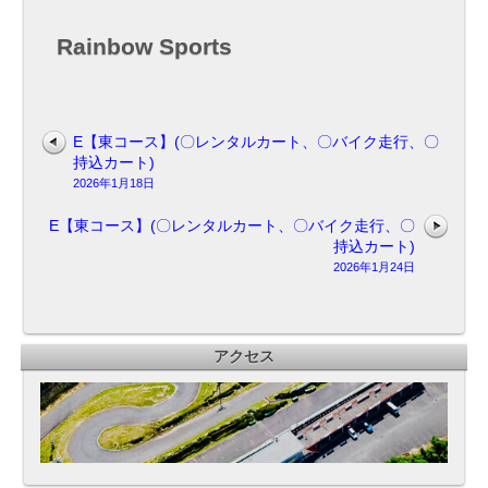
タ
ル
Rainbow Sports
カ
ー
ト、
△
バ
E【東コース】(〇レンタルカート、〇バイク走行、〇
イ
持込カート)
ク
2026年1月18日
走
行、
E【東コース】(〇レンタルカート、〇バイク走行、〇
△
持込カート)
持
2026年1月24日
込
カ
ー
ト)
アクセス
一
部
貸
切
13：
00
～