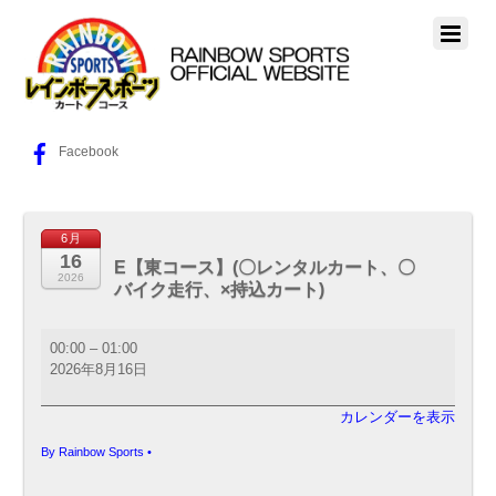
Facebook
6月
16
E【東コース】(〇レンタルカート、〇
2026
バイク走行、×持込カート)
E【東
00:00
–
01:00
コ
2026年8月16日
ー
ス】
カレンダーを表示
(〇
レ
By
Rainbow Sports
•
ン
タ