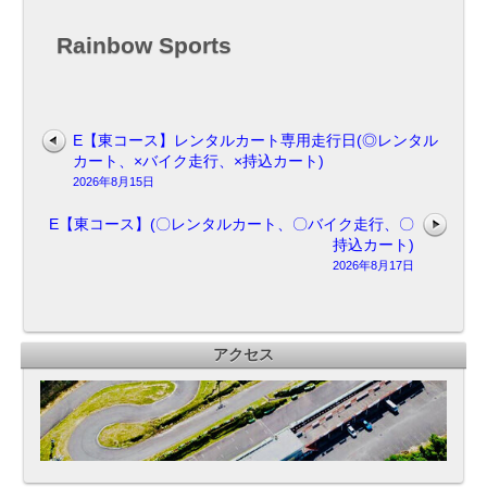
ル
カ
Rainbow Sports
ー
ト、
〇
バ
イ
E【東コース】レンタルカート専用走行日(◎レンタル
ク
カート、×バイク走行、×持込カート)
走
2026年8月15日
行、
×
E【東コース】(〇レンタルカート、〇バイク走行、〇
持
持込カート)
込
2026年8月17日
カ
ー
ト)
アクセス