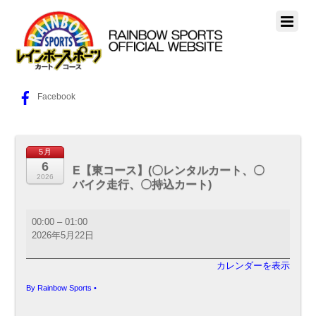
Facebook
5月
6
E【東コース】(〇レンタルカート、〇
2026
バイク走行、〇持込カート)
E【東
00:00
–
01:00
コ
2026年5月22日
ー
ス】
カレンダーを表示
(〇
レ
By
Rainbow Sports
•
ン
タ