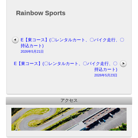
ル
カ
Rainbow Sports
ー
ト、
〇
バ
イ
E【東コース】(〇レンタルカート、〇バイク走行、〇
ク
持込カート)
走
2026年5月21日
行、
〇
E【東コース】(〇レンタルカート、〇バイク走行、〇
持
持込カート)
込
2026年5月23日
カ
ー
ト)
アクセス