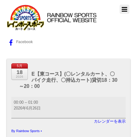
Facebook
5月
18
E【東コース】(〇レンタルカート、〇
2026
バイク走行、〇持込カート)貸切18：30
～20：00
E【東
00:00
–
01:00
コ
2026年6月26日
ー
ス】
カレンダーを表示
(〇
レ
By
Rainbow Sports
•
ン