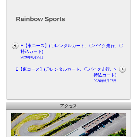
タ
ル
カ
Rainbow Sports
ー
ト、
〇
バ
イ
E【東コース】(〇レンタルカート、〇バイク走行、〇
ク
持込カート)
走
2026年6月25日
行、
〇
E【東コース】(〇レンタルカート、〇バイク走行、×
持
持込カート)
込
2026年6月27日
カ
ー
ト)
貸
アクセス
切
18：
30
～
20：
00