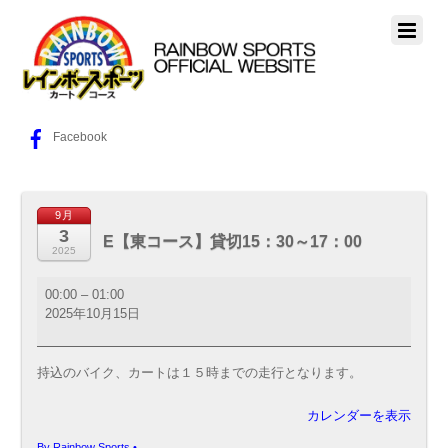
Facebook
9月
3
E【東コース】貸切15：30～17：00
2025
E【東
00:00
–
01:00
コ
2025年10月15日
ー
ス】
貸
持込のバイク、カートは１５時までの走行となります。
切
15：
カレンダーを表示
30
～
By
Rainbow Sports
•