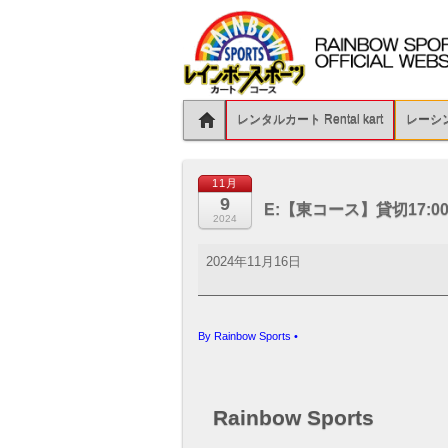
レンタルカート Rental kart
レーシング
11月
9
E:【東コース】貸切17:00
2024
E:
2024年11月16日
【東
コ
ー
ス】
By
Rainbow Sports
•
貸
切
17:00
～
Rainbow Sports
19:00