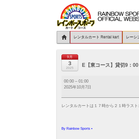
レンタルカート Rental kart
レーシング
9月
3
E【東コース】貸切9：00
2025
E【東
00:00
–
01:00
コ
2025年10月7日
ー
ス】
貸
レンタルカートは１７時から２１時ラスト
切
9：
00
～
By
Rainbow Sports
•
17：
00