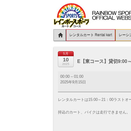
レンタルカート Rental kart
レーシング
5月
10
E【東コース】貸切9:00～1
2025
E【東
00:00
–
01:00
コ
2025年9月15日
ー
ス】
貸
レンタルカートは15:00～21：00ラスト
切
9:00
持込のカート、バイクは走行できません。
～
15:00