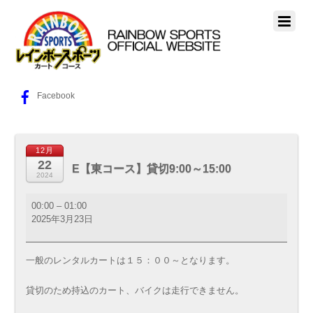
Facebook
12月
22
E【東コース】貸切9:00～15:00
2024
E【東
00:00
–
01:00
コ
2025年3月23日
ー
ス】
貸
一般のレンタルカートは１５：００～となります。
切
9:00
貸切のため持込のカート、バイクは走行できません。
～
15:00