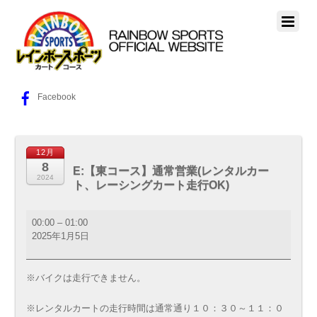
Facebook
12月
8
E:【東コース】通常営業(レンタルカー
2024
ト、レーシングカート走行OK)
E:
00:00
–
01:00
【東
2025年1月5日
コ
ー
ス】
※バイクは走行できません。
通
常
※レンタルカートの走行時間は通常通り１０：３０～１１：０
営