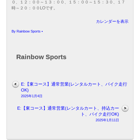
０、１２：００～１３：００、１５：００～１５：３０、１７
業
時～２０：００LOです。
(レ
ン
タ
カレンダーを表示
ル
By
Rainbow Sports
•
カ
ー
ト、
レ
Rainbow Sports
ー
シ
ン
グ
カ
E:【東コース】通常営業(レンタルカート、バイク走行
ー
OK)
ト
2025年1月4日
走
行
E:【東コース】通常営業(レンタルカート、持込カー
OK)
ト、バイク走行OK)
2025年1月11日