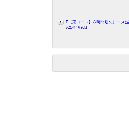
ル
カ
ー
ト、
E【東コース】８時間耐久レース(全
持
2025年4月20日
込
カ
ー
ト
走
行
OK)