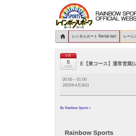
レンタルカート Rental kart
レーシング
4月
5
E【東コース】通常営業(
2025
E【東
00:00
–
01:00
コ
2025年4月26日
ー
ス】
通
常
By
Rainbow Sports
•
営
業
(レ
ン
Rainbow Sports
タ