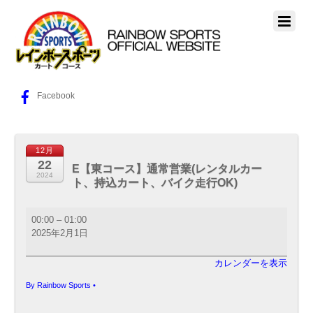
Facebook
12月
22
E【東コース】通常営業(レンタルカー
2024
ト、持込カート、バイク走行OK)
E【東
00:00
–
01:00
コ
2025年2月1日
ー
ス】
カレンダーを表示
通
常
By
Rainbow Sports
•
営
業