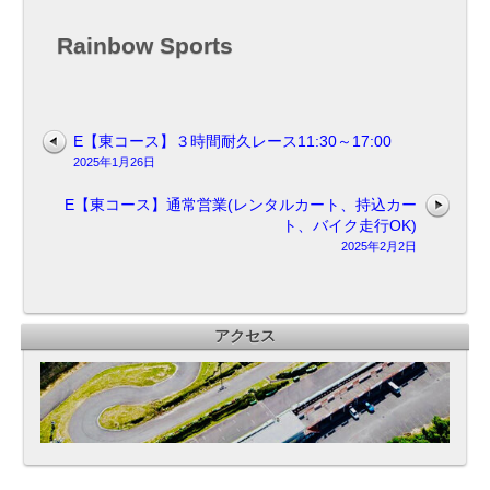
(レ
ン
Rainbow Sports
タ
ル
カ
ー
ト、
E【東コース】３時間耐久レース11:30～17:00
持
2025年1月26日
込
カ
E【東コース】通常営業(レンタルカート、持込カー
ー
ト、バイク走行OK)
ト、
2025年2月2日
バ
イ
ク
走
アクセス
行
OK)