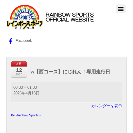
Facebook
3月
12
w【西コース】にじれん！専用走行日
2026
w【西
00:00
–
01:00
コ
2026年4月18日
ー
ス】
カレンダーを表示
に
じ
By
Rainbow Sports
•
れ
ん！
専