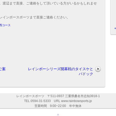
。渡辺まで直接、ご連絡をして頂いている方がいるかもしれませ
レインボースポーツまで直接ご連絡ください。
西コース
ご案
レインボーシリーズ開幕戦のタイスケと
パドック
レインボースポーツ 〒511-0937 三重県桑名市志知3918-1
TEL 0594-31-5333 URL www.rainbowsports.jp
営業時間 9:00~22:00 年中無休
↑