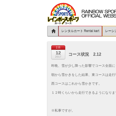
レンタルカート Rental kart
レーシング
2月
12
コース状況 2.12
2017
昨晩、雪が少し降った影響でコース全面に
朝から雪かきをした結果、東コースは走行
西コースはこれから雪かきです。
１２時くらいから走行できるようになりま
※私事ですが。