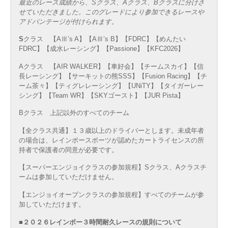
最近のレース成績から、Sクラス、Aクラス、Bクラスに分けさ
せていただきました。このグレードにより参加できるレースや
アドバンテージが付けられます。
S
クラス 【AⅢ’s A】【AⅢ’s B】【FDRC】【めんたい
FDRC】【成水レーシング】【Passione】【KFC2026】
Aクラス 【AIR WALKER】【車好会】【チームスカイ】【信
長レーシング】【サーキットの熊SSS】【Fusion Racing】【チ
ーム茶々】【ティグレレーシング】【UNiTY】【タイガーレー
シング】【Team WR】【SKYゴースト】【JUR Pista】
Bクラス 上記以外のすべてのチーム
【全クラス共通】１３歳以上のドライバーとします。未成年者
の場合は、レインボースポーツが認めたカートライセンスの所
持者で保護者の同意が必要です。
【スーパーエンジョイクラスの参加規程】Sクラス、Aクラスチ
ームは参加していただけません。
【エンジョイオープンクラスの参加規程】すべてのチームが参
加していただけます。
■２０２６レインボー３時間耐久レースの規則について