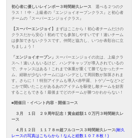
初心者に優しいレインボー３時間耐久レース
選べる２つのク
ラス！！中・上級者の『エンジョイオープンクラス』と初心者
チームの『スーパーエンジョイクラス』
【スーパーエンジョイ】
まずはここから！初心者チームだけの
クラスだから安心！初めてでも参加しやすいです！速いチーム
は参加できないクラスです。仲間と協力し、いつか表彰台に立
ちましょう！
「エンジョイオープン」
スーパーエンジョイの次は、上級クラ
スへ！速い人もいるけど、ハンデキャップが導入されているの
で、チャンスはある！これまで体重が重くて勝てなかったチー
ム、経験が少ないチームにはハンデとして周回数が加算されま
す。さらに！！特別アイテムも導入<赤甲羅、トゲゾーなど>ど
こかで聞いたことがあるあのアイテムを駆使し敵チームを妨害
することもできる！最後までどのチームが勝つかわからない！
■開催日・イベント内容・開催コース
３月 １日 ２９周年記念！賞金総額１０万円３時間耐久レ
ース
４月１２日 １１７８ｍ超フルコース３時間耐久レース
(耐久
レースの写真はこちらから！なんと総数１０７８枚！)