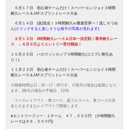
５月１７日 初心者チームだけ！スーパーエンジョイ３時間
耐久レース＆JAFスプリントレース大会
６月１４日 (仮)逆走！３時間耐久or最速世界一！流しそうめ
ん
(クリックすると楽しそうな様子の写真が見れます)
９月１３日 8時間耐久レース＆日本一決定戦！選考耐久レー
ス
←８月９日よりエントリー受付開始！
１０月２５日 ハロウィンカップ３時間耐久(コスプレ割引あ
り！)
１１月２２日 初心者チームだけ！スーパーエンジョイ３時間
耐久レース＆JAFスプリントレース大会
※開催時間は11：30～17：00です。※雨天の場合は延期となり
ます。(雨天の場合の予備日 12/6)
・コースレイアウト：東コース、超フルコース、東コースの逆
走とさまざまなレイアウトで開催します。
■エントリーフィー：１チーム ４７，０００円 (８時間耐久
レースは９９，０００円)