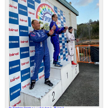
By
Rainbow Sports
•
レンタルカート
,
東コース