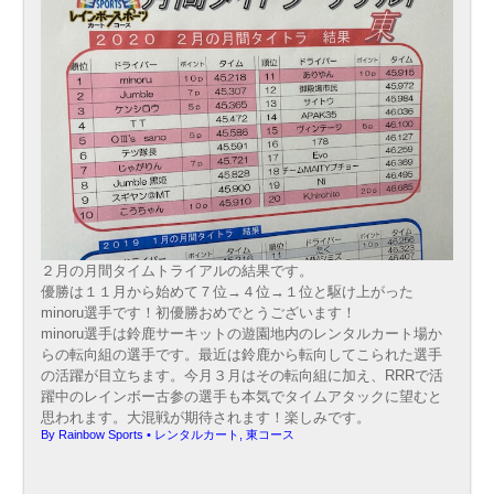
２月の月間タイムトライアルの結果です。
優勝は１１月から始めて７位→４位→１位と駆け上がった
minoru選手です！初優勝おめでとうございます！
minoru選手は鈴鹿サーキットの遊園地内のレンタルカート場か
らの転向組の選手です。最近は鈴鹿から転向してこられた選手
の活躍が目立ちます。今月３月はその転向組に加え、RRRで活
躍中のレインボー古参の選手も本気でタイムアタックに望むと
思われます。大混戦が期待されます！楽しみです。
By
Rainbow Sports
•
レンタルカート
,
東コース