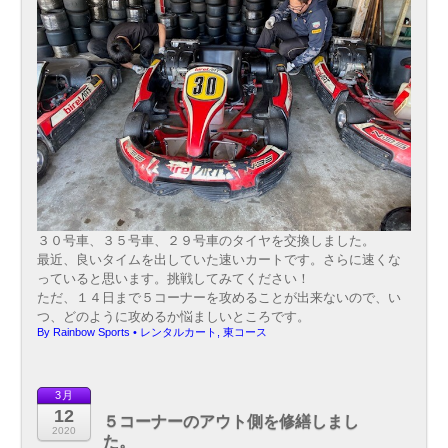
３０号車、３５号車、２９号車のタイヤを交換しました。
最近、良いタイムを出していた速いカートです。さらに速くな
っていると思います。挑戦してみてください！
ただ、１４日まで５コーナーを攻めることが出来ないので、い
つ、どのように攻めるか悩ましいところです。
By
Rainbow Sports
•
レンタルカート
,
東コース
3月
12
５コーナーのアウト側を修繕しまし
2020
た。