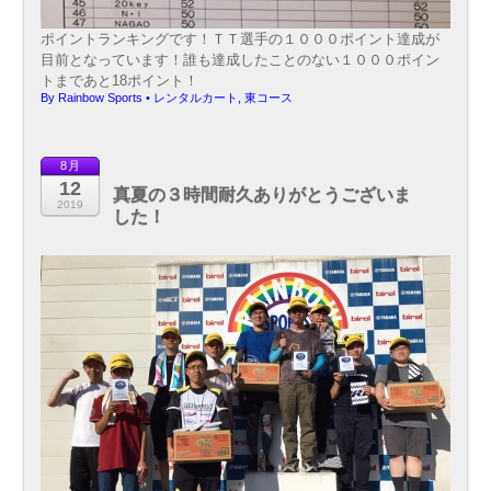
ポイントランキングです！ＴＴ選手の１０００ポイント達成が
目前となっています！誰も達成したことのない１０００ポイン
トまであと18ポイント！
By
Rainbow Sports
•
レンタルカート
,
東コース
8月
12
真夏の３時間耐久ありがとうございま
2019
した！