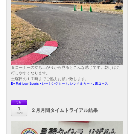
５コーナーの立ち上がりから見るとこんな感じです。乾けば走
行しやすくなります。
土曜日の１７時までご協力お願い致します。
By
Rainbow Sports
•
レーシングカート
,
レンタルカート
,
東コース
3月
1
２月月間タイムトライアル結果
2020