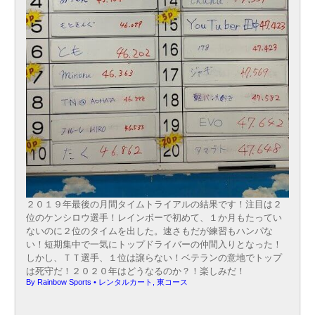
２０１９年最後の月間タイムトライアルの結果です！注目は２
位のケンシロウ選手！レインボーで初めて、１か月もたってい
ないのに２位のタイムを出した。速さもだが練習もハンパな
い！短期集中で一気にトップドライバーの仲間入りとなった！
しかし、ＴＴ選手、１位は譲らない！ベテランの意地でトップ
は死守だ！２０２０年はどうなるのか？！楽しみだ！
By
Rainbow Sports
•
レンタルカート
,
東コース